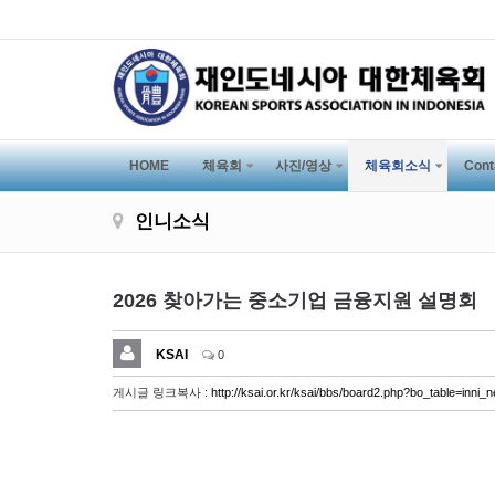
HOME
체육회
사진/영상
체육회소식
Cont
인니소식
2026 찾아가는 중소기업 금융지원 설명회
KSAI
0
게시글 링크복사 :
http://ksai.or.kr/ksai/bbs/board2.php?bo_table=inn