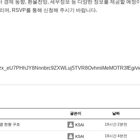
시아 경제 동향, 환율전망, 세무정보 등 다양한 정보를 제공할 예정
며, RSVP를 통해 신청해 주시기 바랍니다.
LSeT8zx_eU7PHhJY8Nnnbrc9ZXWLuj5TVR8OvhmiMeMOTR3fEg/vi
글쓴이
날짜
명 전원 구조
19시간 2분전
KSAI
19시간 4분전
KSAI