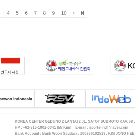
3
4
5
6
7
8
9
10
KOREA CENTER GEDUNG 2 LANTAI 2 JL. GATOT SUBROTO KAV. 58
HP :
+62-815-1902-0341 (Mr.Kim)
E-mail :
sports-ind@naver.com
Bank Account : Bank Woori Saudara / 100936102513 / KIM JONG HEE