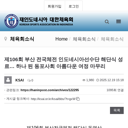
회원가입
로그인
Toggl
navig
체육회소식
Home
체육회소식
체육회소식
제106회 부산 전국체전 인도네시아선수단 해단식 성
료… 하나 된 동포사회 아름다운 여정 마무리
KSAI
1,980
2025.12.19 15:18
0
- 관련링크:
https://haninpost.com/archives/122295
1095회 연결
- 게시글 링크복사:
http://ksai.or.kr/ksai/bbs/?t=gxW
목록
제106회 부산전국체전 해단식 동영상