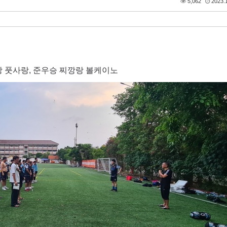
5,062
2023.1
 풋사랑, 준우승 찌깡랑 볼케이노