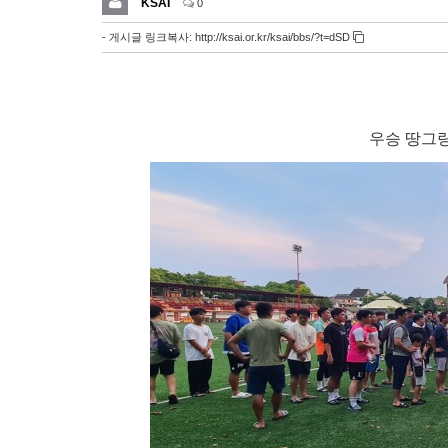
KSAI
0
- 게시글 링크복사:
http://ksai.or.kr/ksai/bbs/?t=dSD
우승 땅그랑