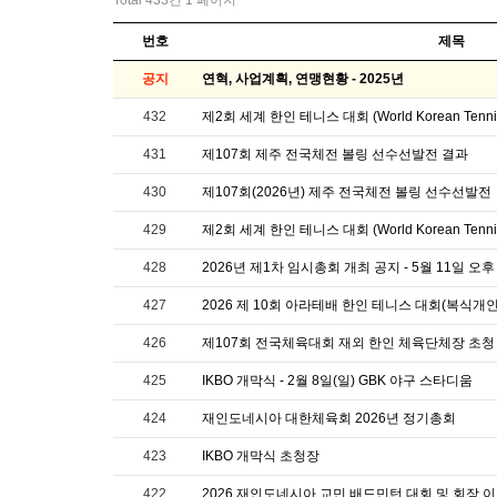
Total 433건
1 페이지
번호
제목
공지
연혁, 사업계획, 연맹현황 - 2025년
432
제2회 세계 한인 테니스 대회 (World Korean Tennis
431
제107회 제주 전국체전 볼링 선수선발전 결과
430
제107회(2026년) 제주 전국체전 볼링 선수선발전
429
제2회 세계 한인 테니스 대회 (World Korean Tennis
428
2026년 제1차 임시총회 개최 공지 - 5월 11일 오후
427
2026 제 10회 아라테배 한인 테니스 대회(복식개
426
제107회 전국체육대회 재외 한인 체육단체장 초청
425
IKBO 개막식 - 2월 8일(일) GBK 야구 스타디움
424
재인도네시아 대한체육회 2026년 정기총회
423
IKBO 개막식 초청장
422
2026 재인도네시아 교민 배드민턴 대회 및 회장 