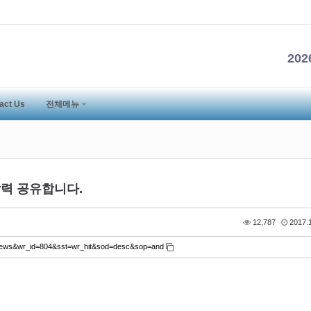
20
act Us
전체메뉴
달력 공유합니다.
12,787
2017.1
ni_news&wr_id=804&sst=wr_hit&sod=desc&sop=and