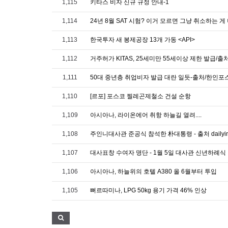
1,115
키타스 비자 신규 규정 안내-1
1,114
24년 8월 SAT 시험? 이거 모르면 그냥 취소하는 게
1,113
한국투자 새 봉제공장 13개 가동 <API>
1,112
거주허가 KITAS, 25세미만 55세이상 제한 발급/
1,111
50대 중년층 취업비자 발급 대란 일듯-출처/한인포
1,110
[르포] 포스코 찔레곤제철소 건설 순항
1,109
아시아나, 라이온에어 취항 하늘길 열려....
1,108
주인니대사관 준공식 참석한 朴대통령 - 출처 dailyind
1,107
대사표창 수여자 명단 - 1월 5일 대사관 신년하례식
1,106
아시아나, 하늘위의 호텔 A380 올 6월부터 투입
1,105
뻐르따미나, LPG 50kg 용기 가격 46% 인상