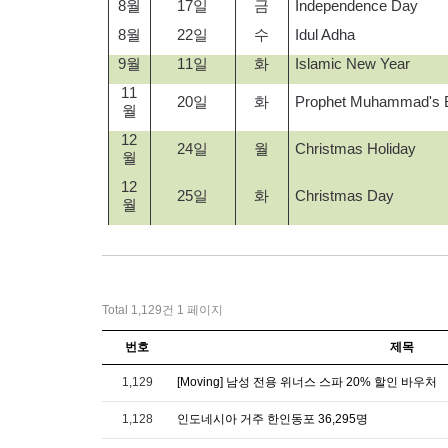
8
월
17
일
금
Independence Day
8
월
22
일
수
Idul Adha
9
월
11
일
화
Islamic New Year
11
20
일
화
Prophet Muhammad's B
월
12
24
일
월
Christmas Holiday
월
12
25
일
화
Christmas Day
월
Total 1,129건
1 페이지
번호
제목
1,129
[Moving] 남성 전용 위너스 스파 20% 할인 바우처
1,128
인도네시아 거주 한인동포 36,295명