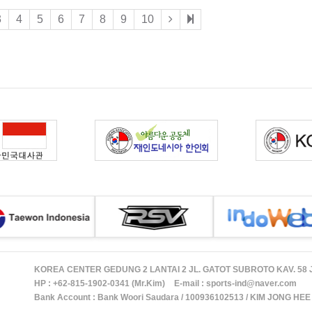
3
4
5
6
7
8
9
10
KOREA CENTER GEDUNG 2 LANTAI 2 JL. GATOT SUBROTO KAV. 58
HP :
+62-815-1902-0341 (Mr.Kim)
E-mail :
sports-ind@naver.com
Bank Account : Bank Woori Saudara / 100936102513 / KIM JONG HEE