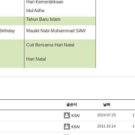
Hari Kemerdekaan
Idul Adha
Tahun Baru Islam
irthday
Maulid Nabi Muhammad SAW
Cuti Bersama Hari Natal
Hari Natal
글쓴이
날짜
2024.07.25
1
KSAI
2011.10.14
1
KSAI