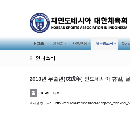
HOME
체육회
사진/영상
체육회소식
Cont
인니소식
2018년 무술년(戊戌年) 인도네시아 휴일, 
KSAI
0
게시글 링크복사 :
http://ksai.or.kr/ksai/bbs/board2.php?bo_table=in