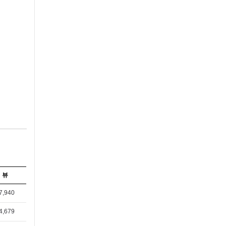
뷰
7,940
4,679