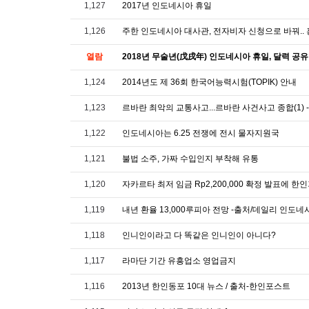
1,127
2017년 인도네시아 휴일
1,126
열람
2018년 무술년(戊戌年) 인도네시아 휴일, 달력 공
1,124
2014년도 제 36회 한국어능력시험(TOPIK) 안내
1,123
르바란 최악의 교통사고...르바란 사건사고 종합(1) 
1,122
인도네시아는 6.25 전쟁에 전시 물자지원국
1,121
불법 소주, 가짜 수입인지 부착해 유통
1,120
자카르타 최저 임금 Rp2,200,000 확정 발표에 한인
1,119
내년 환율 13,000루피아 전망 -출처/데일리 인도네
1,118
인니인이라고 다 똑같은 인니인이 아니다?
1,117
라마단 기간 유흥업소 영업금지
1,116
2013년 한인동포 10대 뉴스 / 출처-한인포스트