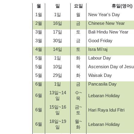
월
일
요일
휴일
(
영어
)
1
월
1
일
월
New Year's Day
2
월
16
일
금
Chinese New Year
3
월
17
일
토
Bali Hindu New Year
3
월
30
일
금
Good Friday
4
월
14
일
토
Isra Mi'raj
5
월
1
일
화
Labour Day
5
월
10
일
목
Ascension Day of Jesu
5
월
29
일
화
Waisak Day
6
월
1
일
금
Pancasila Day
13
일
~14
수
~
6
월
Lebaran Holiday
일
목
15
일
~16
금
~
6
월
Hari Raya Idul Fitri
일
토
18
일
~19
월
~
6
월
Lebaran Holiday
일
화