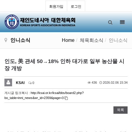
회원가입
로그인
Toggl
navig
인니소식
Home
체육회소식
인니소식
인도, 美 관세 50→18% 인하 대가로 일부 농산물 시
장 개방
KSAI
436
2026.02.06 15:34
0
게시글 링크복사 :
http://ksai.or.kr/ksai/bbs/board2.php?
bo_table=inni_news&wr_id=2359&page=3
목록