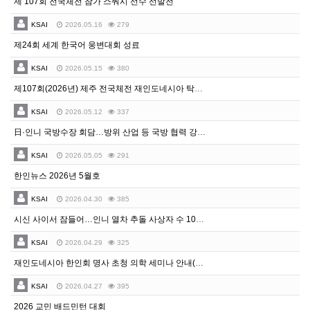
제 107회 전국체전 참가 스쿼시 선수 선발전
KSAI
2026.05.16
279
제24회 세계 한국어 웅변대회 성료
KSAI
2026.05.15
380
제107회(2026년) 제주 전국체전 재인도네시아 탁구 선수선발전
KSAI
2026.05.12
337
日·인니 국방수장 회담…방위 산업 등 국방 협력 강화 합의
KSAI
2026.05.05
291
한인뉴스 2026년 5월호
KSAI
2026.04.30
385
시신 사이서 잠들어…인니 열차 추돌 사상자 수 100명 넘어
KSAI
2026.04.29
325
재인도네시아 한인회 명사 초청 의학 세미나 안내(장소 변경 재공지)
KSAI
2026.04.27
395
2026 교민 배드민턴 대회