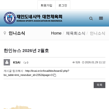
회원가입
로그인
Toggl
navig
인니소식
Home
체육회소식
인니소식
한인뉴스 2026년 2월호
KSAI
526
2026.01.29 11:12
0
게시글 링크복사 :
http://ksai.or.kr/ksai/bbs/board2.php?
bo_table=inni_news&wr_id=2352&page=3
목록