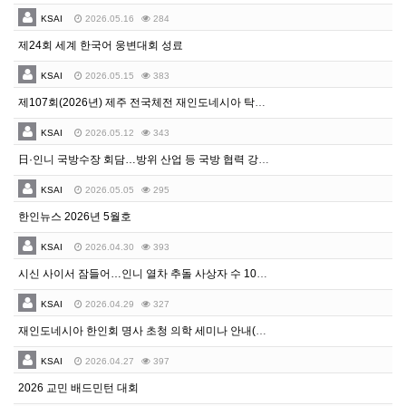
KSAI
2026.05.16
284
제24회 세계 한국어 웅변대회 성료
KSAI
2026.05.15
383
제107회(2026년) 제주 전국체전 재인도네시아 탁구 선수선발전
KSAI
2026.05.12
343
日·인니 국방수장 회담…방위 산업 등 국방 협력 강화 합의
KSAI
2026.05.05
295
한인뉴스 2026년 5월호
KSAI
2026.04.30
393
시신 사이서 잠들어…인니 열차 추돌 사상자 수 100명 넘어
KSAI
2026.04.29
327
재인도네시아 한인회 명사 초청 의학 세미나 안내(장소 변경 재공지)
KSAI
2026.04.27
397
2026 교민 배드민턴 대회