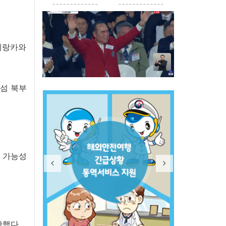
리랑카와
라섬 북부
 가능성
산했다.