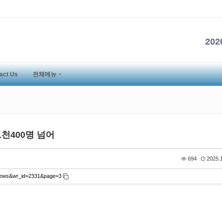
20
act Us
전체메뉴
천400명 넘어
694
2025.1
ni_news&wr_id=2331&page=3