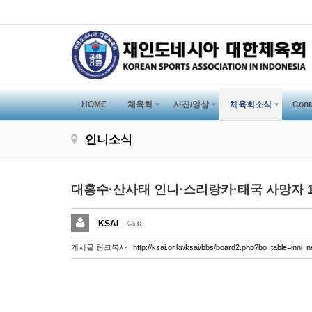
HOME
체육회
사진/영상
체육회소식
Cont
인니소식
대홍수·산사태 인니·스리랑카·태국 사망자 1
KSAI
0
게시글 링크복사 :
http://ksai.or.kr/ksai/bbs/board2.php?bo_table=in