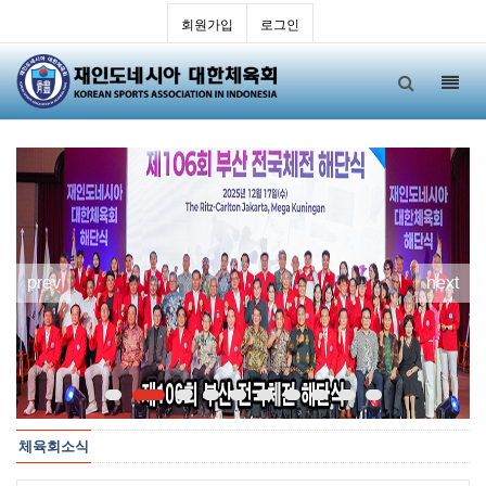
회원가입
로그인
Toggl
navig
prev
next
체육회소식